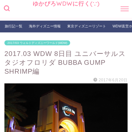
ゆかぴろWDWに行く(∵)
旅行記一覧
海外ディズニー情報
東京ディズニーリゾート
WDW直営
2017/03 ウォルトディズニーワールド(WDW)
2017.03 WDW 8日目 ユニバーサルス
タジオフロリダ BUBBA GUMP
SHRIMP編
2017年6月20日