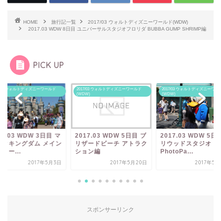
HOME
旅行記一覧
2017/03 ウォルトディズニーワールド(WDW)
2017.03 WDW 8日目 ユニバーサルスタジオフロリダ BUBBA GUMP SHRIMP編
PICK UP
017/03 ウォルトディズニーワールド
2017/03 ウォルトディズニーワールド
2017/03 ウォルトディズニー
WDW)
(WDW)
(WDW)
017.03 WDW 5日目 ブ
2017.03 WDW 5日目 ハ
2017.03 WDW 8
ザードビーチ アトラク
リウッドスタジオ
Universal's I...
ョン編
PhotoPa...
2017年5月20日
2017年5月22日
2017年
スポンサーリンク